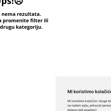
ps!😣
 nema rezultata.
 promenite filter ili
 drugu kategoriju.
Mi koristimo kolačić
Mi koristimo kolačiće i druge t
na našem sajtu, prikazali person
dolaze naši posetioci.