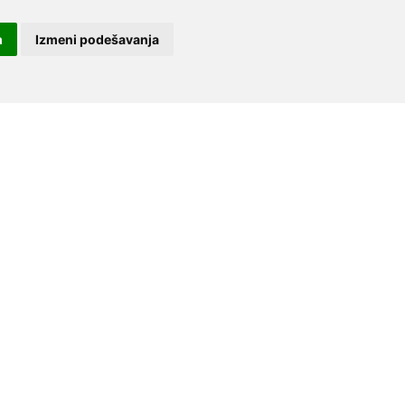
m
Izmeni podešavanja
a klijente
Za partnere
O nama
slovi korišćenja
Dodaj restoran
Razvoj
ični podaci
Za investitore
Kontakt