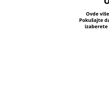
U
Ovde više
Pokušajte da
izaberete