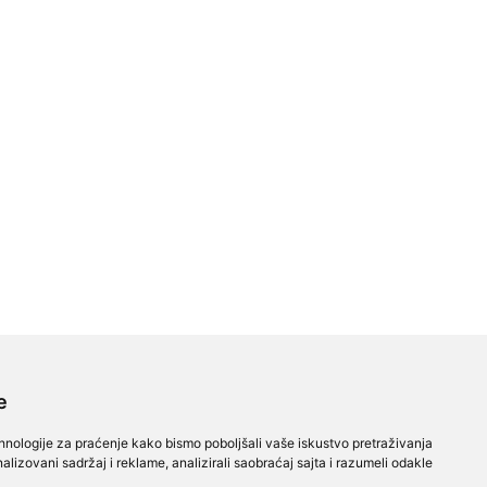
e
ehnologije za praćenje kako bismo poboljšali vaše iskustvo pretraživanja
alizovani sadržaj i reklame, analizirali saobraćaj sajta i razumeli odakle