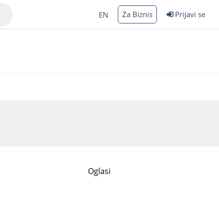
Za Biznis
Prijavi se
EN
Varna
rgas
Oglasi