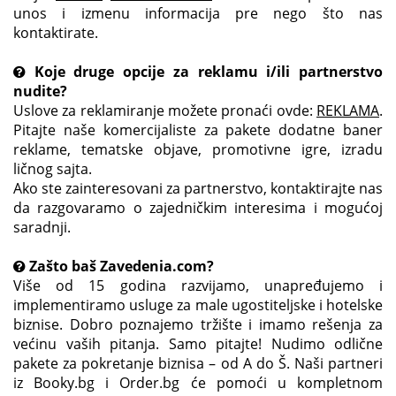
unos i izmenu informacija pre nego što nas
kontaktirate.
Koje druge opcije za reklamu i/ili partnerstvo
nudite?
Uslove za reklamiranje možete pronaći ovde:
REKLAMA
.
Pitajte naše komercijaliste za pakete dodatne baner
reklame, tematske objave, promotivne igre, izradu
ličnog sajta.
Ako ste zainteresovani za partnerstvo, kontaktirajte nas
da razgovaramo o zajedničkim interesima i mogućoj
saradnji.
Zašto baš Zavedenia.com?
Više od 15 godina razvijamo, unapređujemo i
implementiramo usluge za male ugostiteljske i hotelske
biznise. Dobro poznajemo tržište i imamo rešenja za
većinu vaših pitanja. Samo pitajte! Nudimo odlične
pakete za pokretanje biznisa – od A do Š. Naši partneri
iz Booky.bg i Order.bg će pomoći u kompletnom