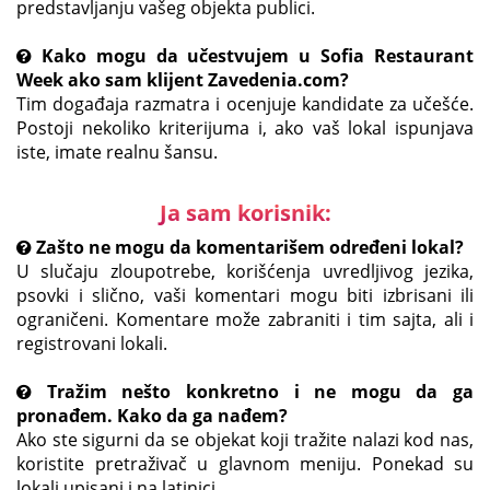
predstavljanju vašeg objekta publici.
Kako mogu da učestvujem u Sofia Restaurant
Week ako sam klijent Zavedenia.com?
Tim događaja razmatra i ocenjuje kandidate za učešće.
Postoji nekoliko kriterijuma i, ako vaš lokal ispunjava
iste, imate realnu šansu.
Ja sam korisnik:
Zašto ne mogu da komentarišem određeni lokal?
U slučaju zloupotrebe, korišćenja uvredljivog jezika,
psovki i slično, vaši komentari mogu biti izbrisani ili
ograničeni. Komentare može zabraniti i tim sajta, ali i
registrovani lokali.
Tražim nešto konkretno i ne mogu da ga
pronađem. Kako da ga nađem?
Ako ste sigurni da se objekat koji tražite nalazi kod nas,
koristite pretraživač u glavnom meniju. Ponekad su
lokali upisani i na latinici.