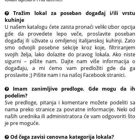
Tražim lokal za poseban događaj i/ili vrstu
kuhinje
U našem katalogu ćete zaista pronaći veliki izbor opcija
gde da provedete lepo veče, proslavite poseban
događaj ili uživate u omiljenoj italijanskoj kuhinji. Zato
smo odvojili posebne sekcije kroz koje, filtriranjem
svojih želja, lako dolazite do pravog lokala. Ako niste
sigurni – pišite nam. Dajte nam više informacija o
događaju, a mi ćemo vam predložiti gde da ga
proslavite ;) Pišite nam i na našoj Facebook stranici.
Imam zanimljive predloge. Gde mogu da ih
podelim?
Sve predloge, pitanja i komentare možete podeliti sa
nama preko stranice za povratne informacije. Neki od
naših urednika ili administratora će vam odgovoriti što
je pre moguće.
Od čega zavisi cenovna kategorija lokala?