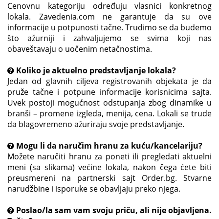
Cenovnu kategoriju određuju vlasnici konkretnog
lokala. Zavedenia.com ne garantuje da su ove
informacije u potpunosti tačne. Trudimo se da budemo
što ažurniji i zahvaljujemo se svima koji nas
obaveštavaju o uočenim netačnostima.
Koliko je aktuelno predstavljanje lokala?
Jedan od glavnih ciljeva registrovanih objekata je da
pruže tačne i potpune informacije korisnicima sajta.
Uvek postoji mogućnost odstupanja zbog dinamike u
branši – promene izgleda, menija, cena. Lokali se trude
da blagovremeno ažuriraju svoje predstavljanje.
Mogu li da naručim hranu za kuću/kancelariju?
Možete naručiti hranu za poneti ili pregledati aktuelni
meni (sa slikama) većine lokala, nakon čega ćete biti
preusmereni na partnerski sajt Order.bg. Stvarne
narudžbine i isporuke se obavljaju preko njega.
Poslao/la sam vam svoju priču, ali nije objavljena.