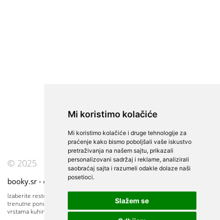
Mi koristimo kolačiće
Mi koristimo kolačiće i druge tehnologije za
praćenje kako bismo poboljšali vaše iskustvo
pretraživanja na našem sajtu, prikazali
personalizovani sadržaj i reklame, analizirali
© 2025
saobraćaj sajta i razumeli odakle dolaze naši
posetioci.
booky.sr - online katalog restorana i barova u Beograd
Izaberite restoran, bar, klub, kafanu, piceriju. Rezervišite sto. Pogledajte
Slažem se
trenutne ponude i događaje. Restorani za posebne prilike, sa različitim
vrstama kuhinje.