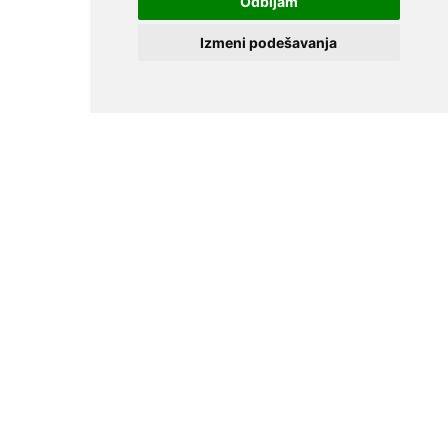
Odbijam
Za klijente
Izmeni podešavanja
Uslovi korišćenja
Lični podaci
Povratne informacije
Za partnere
Dodaj restoran
Za investitore
Oglasi
O nama
Razvoj
Kontakt
For Investors