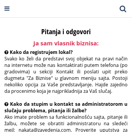
Pitanja i odgovori
Ja sam vlasnik biznisa:
Kako da registrujem lokal?
Svako ko želi da predstavi svoj objekat na pravi način
na internetu može nas kontaktirati putem telefona (po
gradovima) u sekciji Kontakt ili poslati upit preko
dugmeta "Za Biznise" u glavnom meniju sajta. Postoji
nekoliko opcija za Vaše predstavljanje. Hajde zajedno
da procenimo koja je najprikladnija za Vaš slučaj.
Kako da stupim u kontakt sa administratorom u
slučaju problema, pitanja ili žalbe?
Ako imate problem sa funkcionalnošću sajta, pitanje ili
žalbu, možete se obratiti administratoru na sledeći
mejl:
nakata@zavedenia.com
. Proverite uputstva za