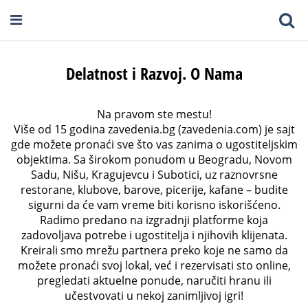
Delatnost i Razvoj. O Nama
Na pravom ste mestu!
Više od 15 godina zavedenia.bg (zavedenia.com) je sajt
gde možete pronaći sve što vas zanima o ugostiteljskim
objektima. Sa širokom ponudom u Beogradu, Novom
Sadu, Nišu, Kragujevcu i Subotici, uz raznovrsne
restorane, klubove, barove, picerije, kafane – budite
sigurni da će vam vreme biti korisno iskorišćeno.
Radimo predano na izgradnji platforme koja
zadovoljava potrebe i ugostitelja i njihovih klijenata.
Kreirali smo mrežu partnera preko koje ne samo da
možete pronaći svoj lokal, već i rezervisati sto online,
pregledati aktuelne ponude, naručiti hranu ili
učestvovati u nekoj zanimljivoj igri!