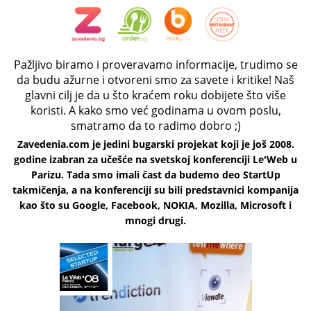
Pažljivo biramo i proveravamo informacije, trudimo se
da budu ažurne i otvoreni smo za savete i kritike! Naš
glavni cilj je da u što kraćem roku dobijete što više
koristi. A kako smo već godinama u ovom poslu,
smatramo da to radimo dobro ;)
Zavedenia.com je jedini bugarski projekat koji je još 2008.
godine izabran za učešće na svetskoj konferenciji Le'Web u
Parizu. Tada smo imali čast da budemo deo StartUp
takmičenja, a na konferenciji su bili predstavnici kompanija
kao što su Google, Facebook, NOKIA, Mozilla, Microsoft i
mnogi drugi.