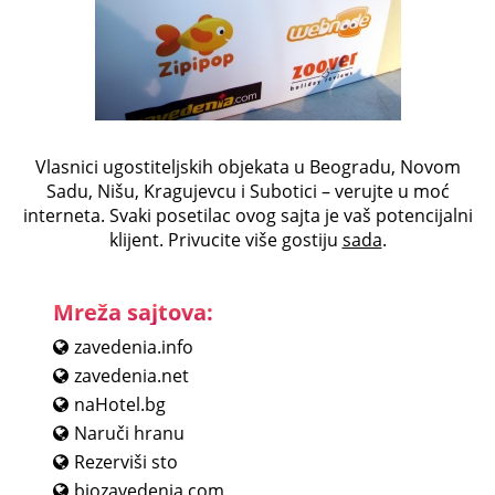
Vlasnici ugostiteljskih objekata u Beogradu, Novom
Sadu, Nišu, Kragujevcu i Subotici – verujte u moć
interneta. Svaki posetilac ovog sajta je vaš potencijalni
klijent. Privucite više gostiju
sada
.
Mreža sajtova:
zavedenia.info
zavedenia.net
naHotel.bg
Naruči hranu
Rezerviši sto
biozavedenia.com