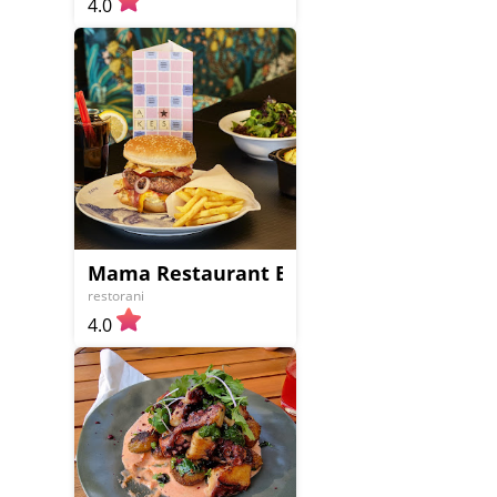
4.0
Mama Restaurant Belgrade
restorani
4.0