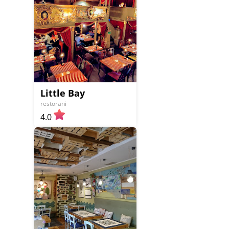
Little Bay
restorani
4.0