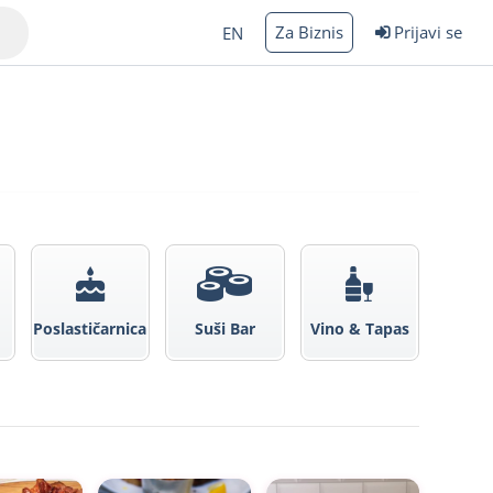
Za Biznis
Prijavi se
EN
Varna
Poslastičarnica
Suši Bar
Vino & Tapas
rgas