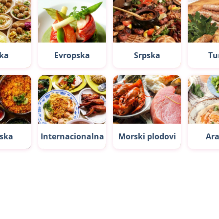
ka
Evropska
Srpska
Tu
jska
Internacionalna
Morski plodovi
Ar