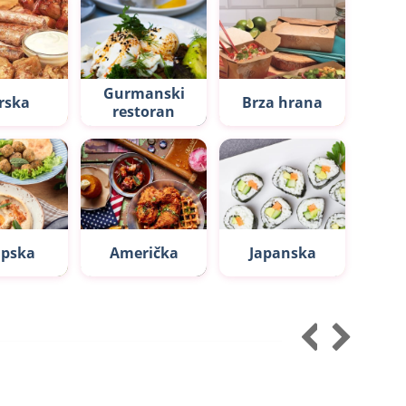
Gurmanski
rska
Brza hrana
restoran
apska
Američka
Japanska