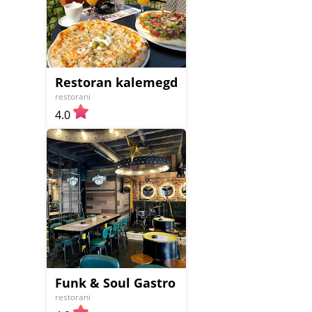
Restoran kalemegdanska terasa
restorani
4.0
Funk & Soul Gastro Pub
restorani