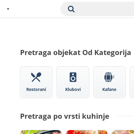
Izaberi Grad
Zavedenia Početna
Sofija
Pretraga objekat Od Kategorija
Plovdiv
Varna
SOFIJ
Burgas
Veliko Tarnovo
Restorani
Klubovi
Kafane
Bansko
Ostali
Pretraga po vrsti kuhinje
Ban