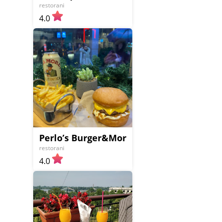
restorani
4.0
Perlo’s Burger&More (Est. 2021)
restorani
4.0