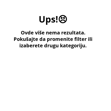
Ups!😣
Ovde više nema rezultata.
Pokušajte da promenite filter ili
izaberete drugu kategoriju.