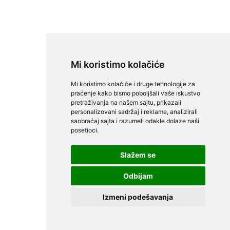
Mi koristimo kolačiće
Mi koristimo kolačiće i druge tehnologije za
praćenje kako bismo poboljšali vaše iskustvo
pretraživanja na našem sajtu, prikazali
personalizovani sadržaj i reklame, analizirali
saobraćaj sajta i razumeli odakle dolaze naši
posetioci.
Slažem se
Odbijam
Izmeni podešavanja