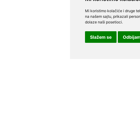
Mi koristimo kolačiće i druge t
na našem sajtu, prikazali person
dolaze naši posetioci.
Slažem se
Odbija