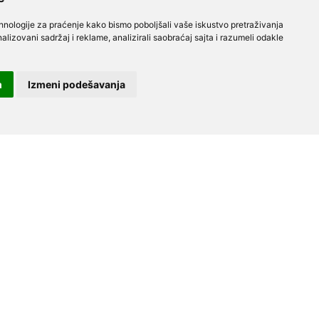
ehnologije za praćenje kako bismo poboljšali vaše iskustvo pretraživanja
alizovani sadržaj i reklame, analizirali saobraćaj sajta i razumeli odakle
m
Izmeni podešavanja