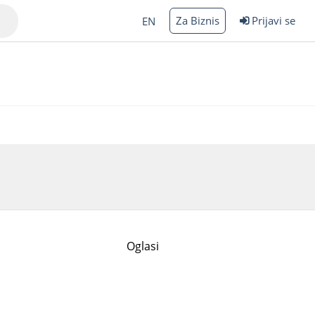
Za Biznis
Prijavi se
EN
Varna
rgas
Oglasi