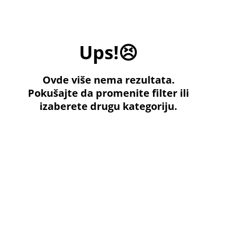
Ups!😣
Ovde više nema rezultata.
Pokušajte da promenite filter ili
izaberete drugu kategoriju.