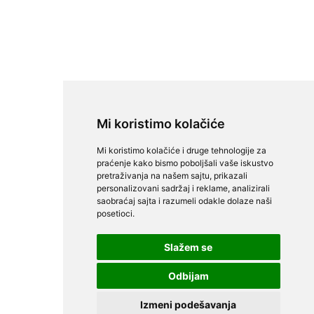
Mi koristimo kolačiće
Mi koristimo kolačiće i druge tehnologije za
praćenje kako bismo poboljšali vaše iskustvo
pretraživanja na našem sajtu, prikazali
personalizovani sadržaj i reklame, analizirali
saobraćaj sajta i razumeli odakle dolaze naši
posetioci.
Slažem se
Odbijam
Izmeni podešavanja