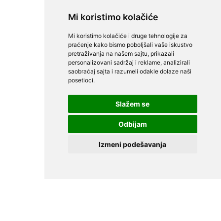
Mi koristimo kolačiće
Mi koristimo kolačiće i druge tehnologije za
praćenje kako bismo poboljšali vaše iskustvo
pretraživanja na našem sajtu, prikazali
personalizovani sadržaj i reklame, analizirali
saobraćaj sajta i razumeli odakle dolaze naši
posetioci.
Slažem se
Odbijam
Izmeni podešavanja