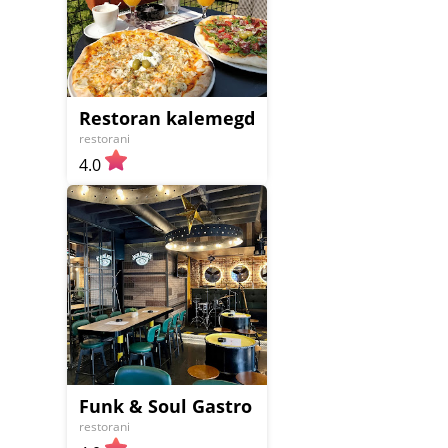
Restoran kalemegdanska terasa
restorani
4.0
Funk & Soul Gastro Pub
restorani