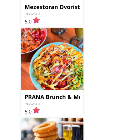
Mezestoran Dvoriste
restorani
5.0
PRANA Brunch & More
restorani
5.0