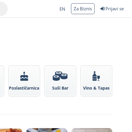
Za Biznis
Prijavi se
EN
Varna
Poslastičarnica
Suši Bar
Vino & Tapas
rgas