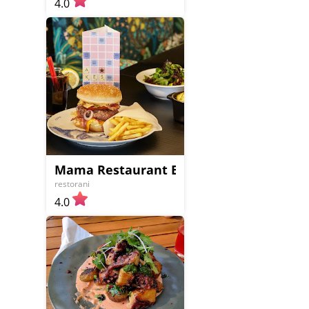
4.0
Mama Restaurant Belgrade
restorani
4.0