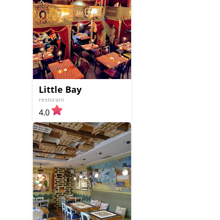
Little Bay
restorani
4.0