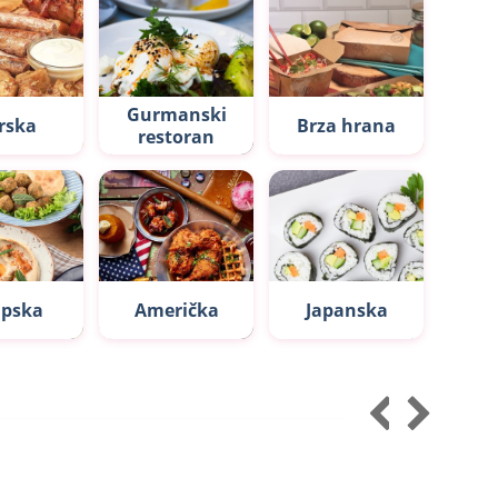
Gurmanski
rska
Brza hrana
restoran
apska
Američka
Japanska