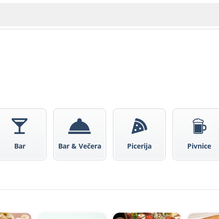
A
Veliko Tarnovo
Bar
Bar & Večera
Picerija
Pivnice
Bu
Plovdiv
sko