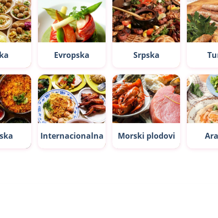
ka
Evropska
Srpska
Tu
jska
Internacionalna
Morski plodovi
Ar