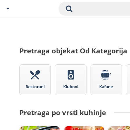
Izaberi Grad
Zavedenia Početna
Sofija
Pretraga objekat Od Kategorija
Plovdiv
Varna
SOFIJ
Burgas
Veliko Tarnovo
Restorani
Klubovi
Kafane
Bansko
Ostali
Pretraga po vrsti kuhinje
Ban