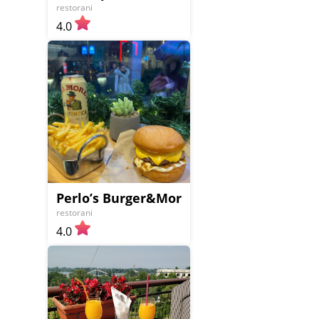
restorani
4.0
Perlo’s Burger&More (Est. 2021)
restorani
4.0