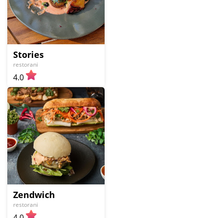
Stories
restorani
4.0
Zendwich
restorani
4.0