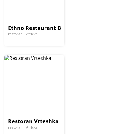
Ethno Restaurant Brvnara
restorani
Afrička
Restoran Vrteshka
restorani
Afrička