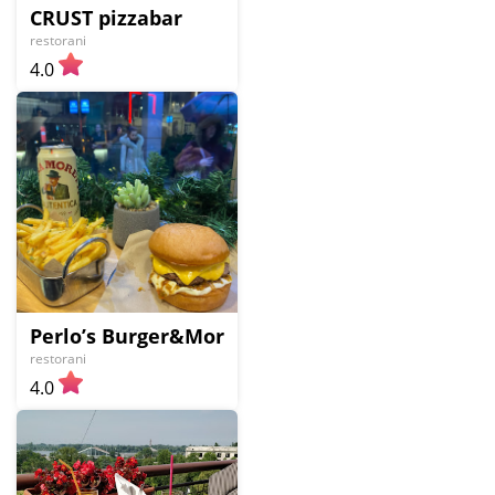
CRUST pizzabar
restorani
4.0
Perlo’s Burger&More (Est. 2021)
restorani
4.0