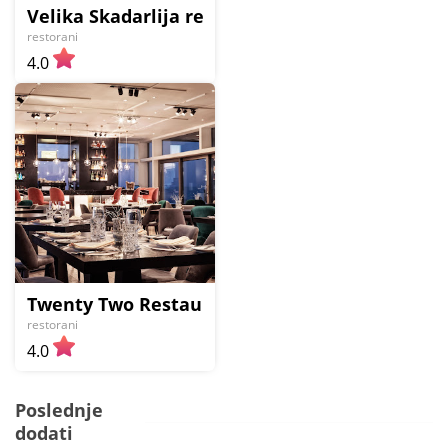
Velika Skadarlija restaurant
restorani
4.0
Twenty Two Restaurant
restorani
4.0
Poslednje
dodati