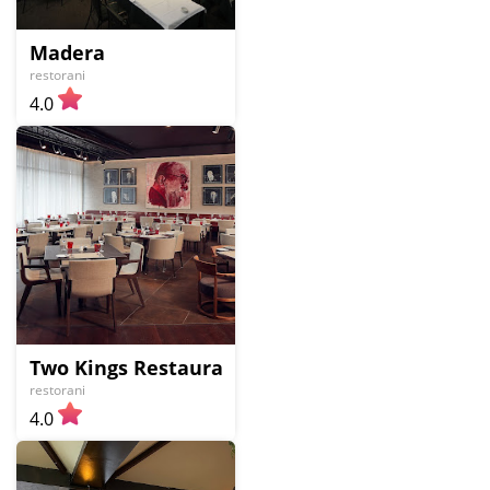
Madera
restorani
4.0
Two Kings Restaurant by Hilton
restorani
4.0