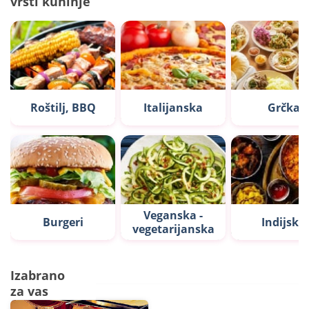
vrsti kuhinje
Roštilj, BBQ
Italijanska
Grčka
Veganska -
Burgeri
Indijska
vegetarijanska
Izabrano
za vas