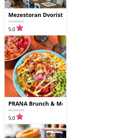
Mezestoran Dvoriste
restorani
5.0
PRANA Brunch & More
restorani
5.0