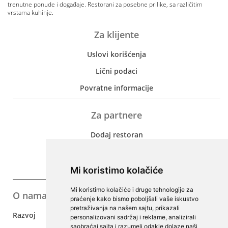
trenutne ponude i događaje. Restorani za posebne prilike, sa različitim
vrstama kuhinje.
Za klijente
Uslovi korišćenja
Lični podaci
Povratne informacije
Za partnere
Dodaj restoran
Za investitore
Oglasi
Mi koristimo kolačiće
Mi koristimo kolačiće i druge tehnologije za
O nama
praćenje kako bismo poboljšali vaše iskustvo
pretraživanja na našem sajtu, prikazali
Razvoj
personalizovani sadržaj i reklame, analizirali
saobraćaj sajta i razumeli odakle dolaze naši