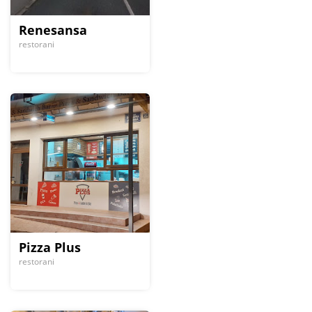
Renesansa
restorani
Pizza Plus
restorani