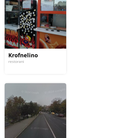
Krofnelino
restorani